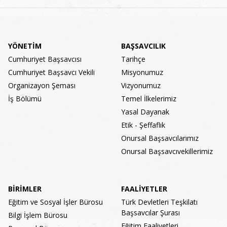
YÖNETİM
BAŞSAVCILIK
Cumhuriyet Başsavcısı
Tarihçe
Cumhuriyet Başsavcı Vekili
Misyonumuz
Organizayon Şeması
Vizyonumuz
İş Bölümü
Temel İlkelerimiz
Yasal Dayanak
Etik - Şeffaflık
Onursal Başsavcılarımız
Onursal Başsavcıvekillerimiz
BİRİMLER
FAALİYETLER
Eğitim ve Sosyal İşler Bürosu
Türk Devletleri Teşkilatı
Başsavcılar Şurası
Bilgi İşlem Bürosu
Eğitim Faaliyetleri