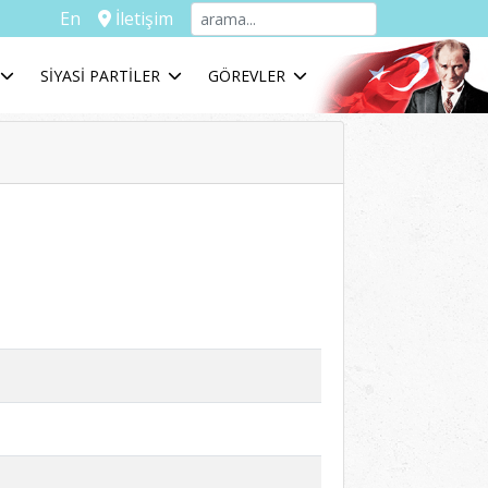
En
İletişim
SİYASİ PARTİLER
GÖREVLER