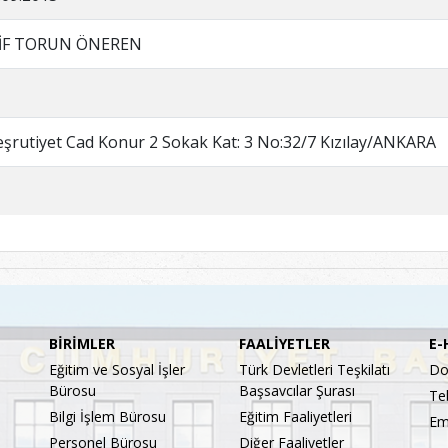
İF TORUN ÖNEREN
şrutiyet Cad Konur 2 Sokak Kat: 3 No:32/7 Kızılay/ANKARA
BİRİMLER
FAALİYETLER
E-
Eğitim ve Sosyal İşler
Türk Devletleri Teşkilatı
Do
Bürosu
Başsavcılar Şurası
Te
Bilgi İşlem Bürosu
Eğitim Faaliyetleri
Em
Personel Bürosu
Diğer Faaliyetler