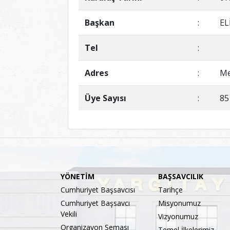
Başkan
:
EL
Tel
:
Adres
:
Me
Üye Sayısı
:
85
YÖNETİM
BAŞSAVCILIK
Cumhuriyet Başsavcısı
Tarihçe
Cumhuriyet Başsavcı
Misyonumuz
Vekili
Vizyonumuz
Organizayon Şeması
Temel İlkelerimiz