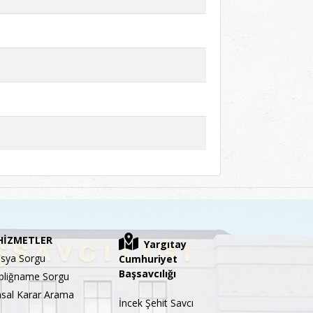
HİZMETLER
Yargıtay
sya Sorgu
Cumhuriyet
Başsavcılığı
bliğname Sorgu
sal Karar Arama
İncek Şehit Savcı