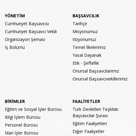
YÖNETİM
BAŞSAVCILIK
Cumhuriyet Başsavcısı
Tarihçe
Cumhuriyet Başsavcı Vekili
Misyonumuz
Organizayon Şeması
Vizyonumuz
İş Bölümü
Temel İlkelerimiz
Yasal Dayanak
Etik - Şeffaflık
Onursal Başsavcılarımız
Onursal Başsavcıvekillerimiz
BİRİMLER
FAALİYETLER
Eğitim ve Sosyal İşler Bürosu
Türk Devletleri Teşkilatı
Başsavcılar Şurası
Bilgi İşlem Bürosu
Eğitim Faaliyetleri
Personel Bürosu
Diğer Faaliyetler
İdari İşler Bürosu