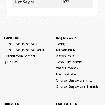
Üye Sayısı
:
1.072
YÖNETİM
BAŞSAVCILIK
Cumhuriyet Başsavcısı
Tarihçe
Cumhuriyet Başsavcı Vekili
Misyonumuz
Organizayon Şeması
Vizyonumuz
İş Bölümü
Temel İlkelerimiz
Yasal Dayanak
Etik - Şeffaflık
Onursal Başsavcılarımız
Onursal Başsavcıvekillerimiz
BİRİMLER
FAALİYETLER