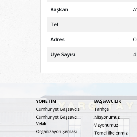
Başkan
:
A
Tel
:
Adres
:
Ö
Üye Sayısı
:
4
YÖNETİM
BAŞSAVCILIK
Cumhuriyet Başsavcısı
Tarihçe
Cumhuriyet Başsavcı
Misyonumuz
Vekili
Vizyonumuz
Organizayon Şeması
Temel İlkelerimiz