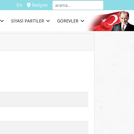
En
İletişim
SİYASİ PARTİLER
GÖREVLER