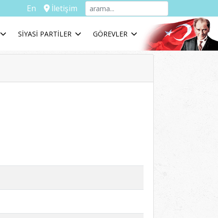
En
İletişim
SİYASİ PARTİLER
GÖREVLER