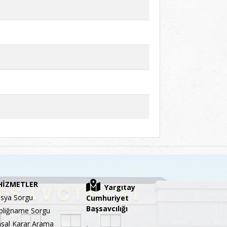
HİZMETLER
Yargıtay
sya Sorgu
Cumhuriyet
Başsavcılığı
bliğname Sorgu
sal Karar Arama