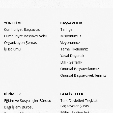
YÖNETİM
BAŞSAVCILIK
Cumhuriyet Başsavcısı
Tarihçe
Cumhuriyet Başsavcı Vekili
Misyonumuz
Organizayon Şeması
Vizyonumuz
İş Bölümü
Temel İlkelerimiz
Yasal Dayanak
Etik - Şeffaflık
Onursal Başsavcılarımız
Onursal Başsavcıvekillerimiz
BİRİMLER
FAALİYETLER
Eğitim ve Sosyal İşler Bürosu
Türk Devletleri Teşkilatı
Başsavcılar Şurası
Bilgi İşlem Bürosu
Eğitim Faaliyetleri