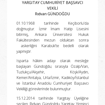
YARGITAY CUMHURİYET BAŞSAVCI
VEKİLİ
Rıdvan GÜNDOĞDU
01.10.1968 tarihinde Keçiborlu'da
doğmuştur. İzmir İmam Hatip Lisesini
bitirmiş, Ankara Üniversitesi Hukuk
Fakültesinden mezun olduktan sonra
askerliğini Karabük'te bedelli olarak
yapmıştır.
Isparta hâkim adayı olarak mesleğe
başlayan Gündoğdu; sırasıyla Özalp/Van,
Tuzlukçu/Akşehir, Köşk/Aydın,
Kemer/Antalya, Urla/İzmir, Kadıköy/İstanbul
ve İstanbul Anadolu Cumhuriyet Başsavcı
Vekilliği görevlerinde bulunmuştur.
15.12.2014 tarihinde Yargıtay Üyeliğine
seçilen Rıdvan Gündoğdu Yargıtay Yirminci