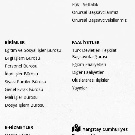
Etik - Şeffaflık
Onursal Başsavcılarımız
Onursal Başsavcıvekillerimiz
BİRİMLER
FAALİYETLER
Eğitim ve Sosyal İşler Bürosu
Türk Devletleri Teşkilatı
Başsavcılar Şurası
Bilgi İşlem Bürosu
Eğitim Faaliyetleri
Personel Bürosu
Diğer Faaliyetler
İdari İşler Bürosu
Uluslararası İlişkiler
Siyasi Partiler Bürosu
Yayınlar
Genel Evrak Bürosu
Mali İşler Bürosu
Dosya İşlem Bürosu
E-HİZMETLER
Yargıtay Cumhuriyet