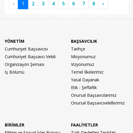
‹
1
2
3
4
5
6
7
8
›
YÖNETİM
BAŞSAVCILIK
Cumhuriyet Başsavcısı
Tarihçe
Cumhuriyet Başsavcı Vekili
Misyonumuz
Organizayon Şeması
Vizyonumuz
İş Bölümü
Temel İlkelerimiz
Yasal Dayanak
Etik - Şeffaflık
Onursal Başsavcılarımız
Onursal Başsavcıvekillerimiz
BİRİMLER
FAALİYETLER
Eğitim ve Sosyal İşler Bürosu
Türk Devletleri Teşkilatı