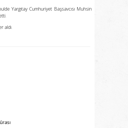
kabulde Yargıtay Cumhuriyet Başsavcısı Muhsin
tti.
r aldı.
Şûrası