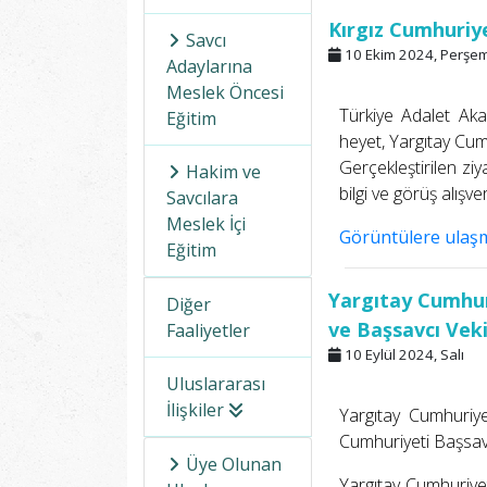
Kırgız Cumhuriye
Savcı
10 Ekim 2024, Perşe
Adaylarına
Meslek Öncesi
Türkiye Adalet Aka
Eğitim
heyet, Yargıtay Cumh
Gerçekleştirilen ziy
Hakim ve
bilgi ve görüş alışv
Savcılara
Meslek İçi
Görüntülere ulaşmak
Eğitim
Yargıtay Cumhur
Diğer
ve Başsavcı Vekil
Faaliyetler
10 Eylül 2024, Salı
Uluslararası
İlişkiler
Yargıtay Cumhuriy
Cumhuriyeti Başsavc
Üye Olunan
Yargıtay Cumhuriyet