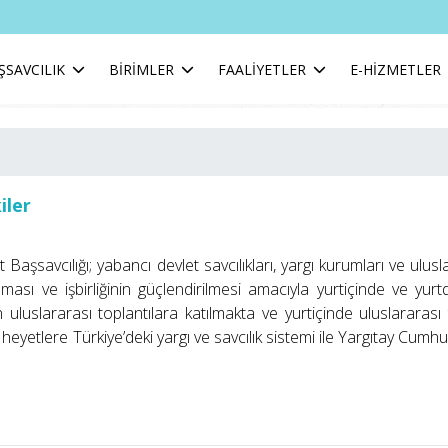
ŞSAVCILIK
BİRİMLER
FAALİYETLER
E-HİZMETLER
iler
aşsavcılığı; yabancı devlet savcılıkları, yargı kurumları ve uluslarara
ması ve işbirliğinin güçlendirilmesi amacıyla yurtiçinde ve yurt
uluslararası toplantılara katılmakta ve yurtiçinde uluslararası 
 heyetlere Türkiye’deki yargı ve savcılık sistemi ile Yargıtay Cumhu