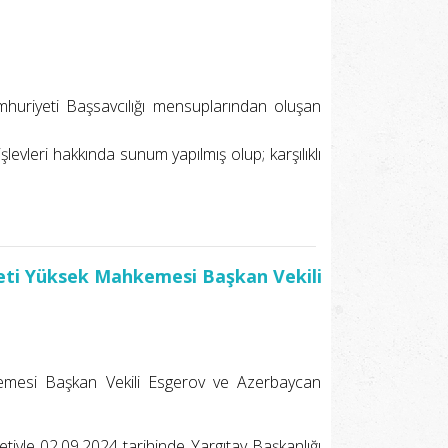
mhuriyeti Başsavcılığı mensuplarından oluşan
şlevleri hakkında sunum yapılmış olup; karşılıklı
eti Yüksek Mahkemesi Başkan Vekili
emesi Başkan Vekili Esgerov ve Azerbaycan
tiyle 02.09.2024 tarihinde Yargıtay Başkanlığı