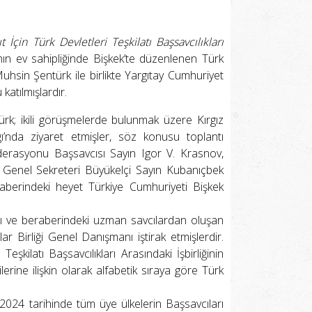
İçin Türk Devletleri Teşkilatı Başsavcılıkları
nın ev sahipliğinde Bişkek’te düzenlenen Türk
Muhsin Şentürk ile birlikte Yargıtay Cumhuriyet
atılmışlardır.
; ikili görüşmelerde bulunmak üzere Kırgız
ı’nda ziyaret etmişler, söz konusu toplantı
erasyonu Başsavcısı Sayın Igor V. Krasnov,
ı Genel Sekreteri Büyükelçi Sayın Kubanıçbek
eraberindeki heyet Türkiye Cumhuriyeti Bişkek
ı ve beraberindeki uzman savcılardan oluşan
ar Birliği Genel Danışmanı iştirak etmişlerdir.
kilatı Başsavcılıkları Arasındaki İşbirliğinin
erine ilişkin olarak alfabetik sıraya göre Türk
024 tarihinde tüm üye ülkelerin Başsavcıları