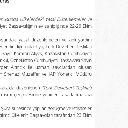
Şûrası
m Konusunda Ülkelerdeki Yasal Düzenlemeler ve
yet Başsavcılığının ev sahipliğinde 22-26 Ekim
undaki yasal düzenlemeleri ve adli yardım
endirildiği toplantıya; Türk Devletleri Teşkilatı
 Sayın Kamran Aliyev, Kazakistan Cumhuriyeti
ankul, Özbekistan Cumhuriyeti Başsavcısı Sayın
per Altıncık ile uzman savcılardan oluşan
Sayın Shenaz Muzaffer ve IAP Yönetici Müdürü
kara’da düzenlenen
“Türk Devletleri Teşkilatı
n ismi çerçevesinde yeniden tasarlanmasına
 Şûra süresince yapılan görüşme ve istişareler
ılımcı ülkelerin Başsavcıları tarafından 23 Ekim