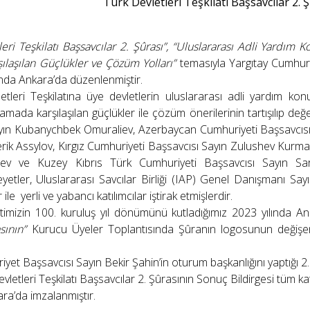
Türk Devletleri Teşkilatı Başsavcılar 2. 
eri Teşkilatı Başsavcılar 2. Şûrası”, “Uluslararası Adli Yardı
ılaşılan Güçlükler ve Çözüm Yolları”
temasıyla Yargıtay Cumhuri
ında Ankara’da düzenlenmiştir.
eşkilatına üye devletlerin uluslararası adli yardım konus
ada karşılaşılan güçlükler ile çözüm önerilerinin tartışılıp değerl
yın Kubanychbek Omuraliev, Azerbaycan Cumhuriyeti Başsavcısı
rik Assylov, Kırgız Cumhuriyeti Başsavcısı Sayın Zulushev Kurm
hev ve Kuzey Kıbrıs Türk Cumhuriyeti Başsavcısı Sayın Sar
eyetler, Uluslararası Savcılar Birliği (IAP) Genel Danışmanı 
e yerli ve yabancı katılımcılar iştirak etmişlerdir.
 100. kuruluş yıl dönümünü kutladığımız 2023 yılında An
asının”
Kurucu Üyeler Toplantısında Şûranın logosunun değişe
 Başsavcısı Sayın Bekir Şahin’in oturum başkanlığını yaptığı 2.
etleri Teşkilatı Başsavcılar 2. Şûrasının Sonuç Bildirgesi tüm kat
ra’da imzalanmıştır.