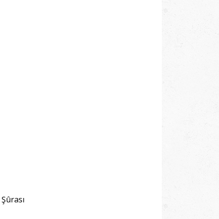
 Şûrası