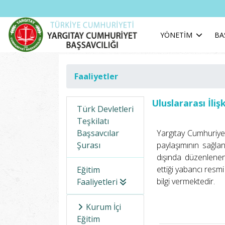
YÖNETİM
BA
Faaliyetler
Uluslararası İlişk
Türk Devletleri
Teşkilatı
Başsavcılar
Yargıtay Cumhuriyet B
Şurası
paylaşımının sağlan
dışında düzenlenen 
ettiği yabancı resmi
Eğitim
bilgi vermektedir.
Faaliyetleri
Kurum İçi
Eğitim