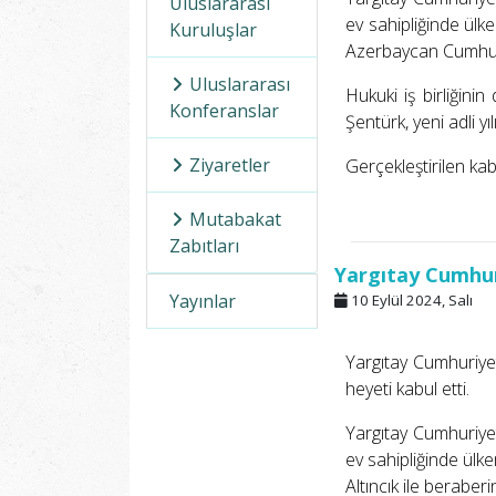
Uluslararası
ev sahipliğinde ül
Kuruluşlar
Azerbaycan Cumhuri
Uluslararası
Hukuki iş birliğin
Konferanslar
Şentürk, yeni adli y
Ziyaretler
Gerçekleştirilen ka
Mutabakat
Zabıtları
Yargıtay Cumhur
Yayınlar
10 Eylül 2024, Salı
Yargıtay Cumhuriye
heyeti kabul etti.
Yargıtay Cumhuriyet
ev sahipliğinde ül
Altıncık ile beraber