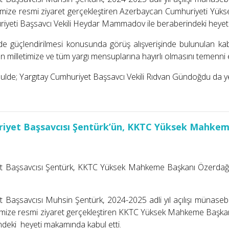
kemize resmi ziyaret gerçekleştiren Azerbaycan Cumhuriyeti Yük
yeti Başsavcı Vekili Heydar Mammadov ile beraberindeki heyeti
in de güçlendirilmesi konusunda görüş alışverişinde bulunulan 
ılın milletimize ve tüm yargı mensuplarına hayırlı olmasını temenni e
bulde; Yargıtay Cumhuriyet Başsavcı Vekili Rıdvan Gündoğdu da ye
iyet Başsavcısı Şentürk’ün, KKTC Yüksek Mahkeme 
t Başsavcısı Şentürk, KKTC Yüksek Mahkeme Başkanı Özerdağ ve
 Başsavcısı Muhsin Şentürk, 2024-2025 adli yıl açılışı münasebe
kemize resmi ziyaret gerçekleştiren KKTC Yüksek Mahkeme Başk
indeki heyeti makamında kabul etti.