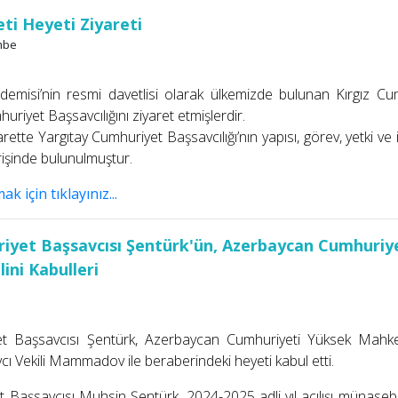
ti Heyeti Ziyareti
mbe
demisi’nin resmi davetlisi olarak ülkemizde bulunan Kırgız Cu
uriyet Başsavcılığını ziyaret etmişlerdir.
arette Yargıtay Cumhuriyet Başsavcılığı’nın yapısı, görev, yetki ve i
erişinde bulunulmuştur.
 için tıklayınız...
iyet Başsavcısı Şentürk'ün, Azerbaycan Cumhuriy
ini Kabulleri
et Başsavcısı Şentürk, Azerbaycan Cumhuriyeti Yüksek Mahk
ı Vekili Mammadov ile beraberindeki heyeti kabul etti.
 Başsavcısı Muhsin Şentürk, 2024-2025 adli yıl açılışı münasebe