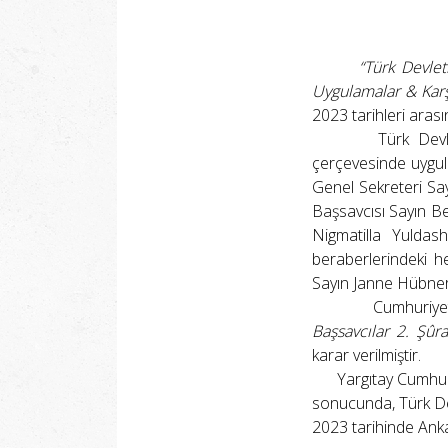
“Türk Devletl
Uygulamalar & Karş
2023 tarihleri aras
Türk Devletleri T
çerçevesinde uygulam
Genel Sekreteri Sa
Başsavcısı Sayın Be
Nigmatilla Yuldas
beraberlerindeki h
Sayın Janne Hübner il
Cumhuriyetimizin
Başsavcılar 2. Şûr
karar verilmiştir.
Yargıtay Cumhuriyet
sonucunda, Türk Devl
2023 tarihinde Anka