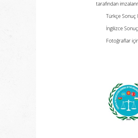
tarafından imzalanm
Türkçe Sonuç Bil
İngilizce Sonuç B
Fotoğraflar içi