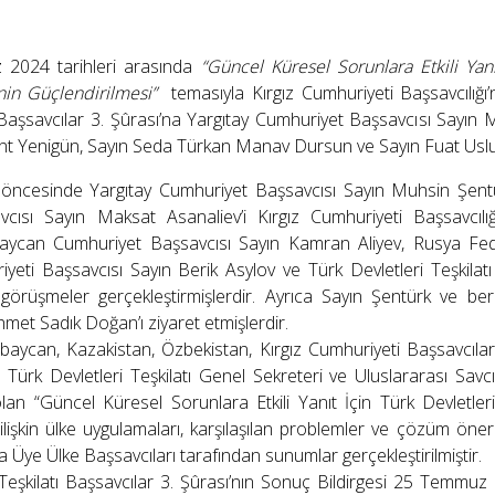
24 tarihleri arasında
“Güncel Küresel Sorunlara Etkili Yanıt 
inin Güçlendirilmesi”
temasıyla Kırgız Cumhuriyeti Başsavcılığı’
ı Başsavcılar 3. Şûrası’na Yargıtay Cumhuriyet Başsavcısı Sayın 
ent Yenigün, Sayın Seda Türkan Manav Dursun ve Sayın Fuat Uslu k
cesinde Yargıtay Cumhuriyet Başsavcısı Sayın Muhsin Şentürk
cısı Sayın Maksat Asanaliev’i Kırgız Cumhuriyeti Başsavcılığ
ycan Cumhuriyet Başsavcısı Sayın Kamran Aliyev, Rusya Fed
yeti Başsavcısı Sayın Berik Asylov ve Türk Devletleri Teşkilat
li görüşmeler gerçekleştirmişlerdir. Ayrıca Sayın Şentürk ve b
hmet Sadık Doğan’ı ziyaret etmişlerdir.
can, Kazakistan, Özbekistan, Kırgız Cumhuriyeti Başsavcılar
a Türk Devletleri Teşkilatı Genel Sekreteri ve Uluslararası Savcıl
“Güncel Küresel Sorunlara Etkili Yanıt İçin Türk Devletleri Teş
ilişkin ülke uygulamaları, karşılaşılan problemler ve çözüm öneril
na Üye Ülke Başsavcıları tarafından sunumlar gerçekleştirilmiştir.
şkilatı Başsavcılar 3. Şûrası’nın Sonuç Bildirgesi 25 Temmuz 2