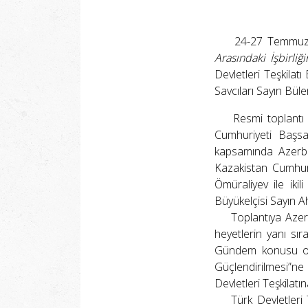
24-27 Temmuz 20
Arasındaki İşbirliğ
Devletleri Teşkilat
Savcıları Sayın Bül
Resmi toplantı ön
Cumhuriyeti Başsav
kapsamında Azerba
Kazakistan Cumhuri
Ömüraliyev ile iki
Büyükelçisi Sayın A
Toplantıya Azerbay
heyetlerin yanı sır
Gündem konusu olan 
Güçlendirilmesi”ne 
Devletleri Teşkilatı
Türk Devletleri Te