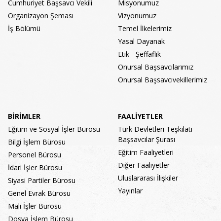
Cumhuriyet Başsavcı Vekili
Misyonumuz
Organizayon Şeması
Vizyonumuz
İş Bölümü
Temel İlkelerimiz
Yasal Dayanak
Etik - Şeffaflık
Onursal Başsavcılarımız
Onursal Başsavcıvekillerimiz
BİRİMLER
FAALİYETLER
Eğitim ve Sosyal İşler Bürosu
Türk Devletleri Teşkilatı
Başsavcılar Şurası
Bilgi İşlem Bürosu
Eğitim Faaliyetleri
Personel Bürosu
Diğer Faaliyetler
İdari İşler Bürosu
Uluslararası İlişkiler
Siyasi Partiler Bürosu
Yayınlar
Genel Evrak Bürosu
Mali İşler Bürosu
Dosya İşlem Bürosu