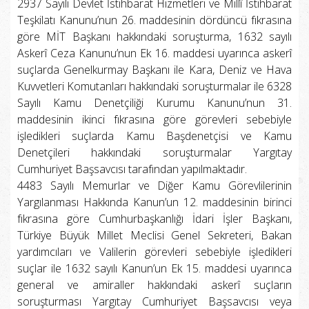
2937 Sayılı Devlet İstihbarat Hizmetleri ve Millî İstihbarat
Teşkilatı Kanunu’nun 26. maddesinin dördüncü fıkrasına
göre MİT Başkanı hakkındaki soruşturma, 1632 sayılı
Askerî Ceza Kanunu’nun Ek 16. maddesi uyarınca askerî
suçlarda Genelkurmay Başkanı ile Kara, Deniz ve Hava
Kuvvetleri Komutanları hakkındaki soruşturmalar ile 6328
Sayılı Kamu Denetçiliği Kurumu Kanunu’nun 31.
maddesinin ikinci fıkrasına göre görevleri sebebiyle
işledikleri suçlarda Kamu Başdenetçisi ve Kamu
Denetçileri hakkındaki soruşturmalar Yargıtay
Cumhuriyet Başsavcısı tarafından yapılmaktadır.
4483 Sayılı Memurlar ve Diğer Kamu Görevlilerinin
Yargılanması Hakkında Kanun’un 12. maddesinin birinci
fıkrasına göre Cumhurbaşkanlığı İdari İşler Başkanı,
Türkiye Büyük Millet Meclisi Genel Sekreteri, Bakan
yardımcıları ve Valilerin görevleri sebebiyle işledikleri
suçlar ile 1632 sayılı Kanun’un Ek 15. maddesi uyarınca
general ve amiraller hakkındaki askerî suçların
soruşturması Yargıtay Cumhuriyet Başsavcısı veya