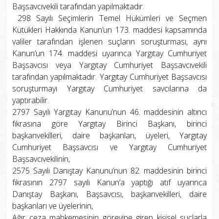
Başsavcıvekili tarafından yapılmaktadır.
298 Sayılı Seçimlerin Temel Hükümleri ve Seçmen
Kütükleri Hakkında Kanun’un 173. maddesi kapsamında
valiler tarafından işlenen suçların soruşturması, aynı
Kanun’un 174. maddesi uyarınca Yargıtay Cumhuriyet
Başsavcısı veya Yargıtay Cumhuriyet Başsavcıvekili
tarafından yapılmaktadır. Yargıtay Cumhuriyet Başsavcısı
soruşturmayı Yargıtay Cumhuriyet savcılarına da
yaptırabilir.
2797 Sayılı Yargıtay Kanunu’nun 46. maddesinin altıncı
fıkrasına göre Yargıtay Birinci Başkanı, birinci
başkanvekilleri, daire başkanları, üyeleri, Yargıtay
Cumhuriyet Başsavcısı ve Yargıtay Cumhuriyet
Başsavcıvekilinin,
2575 Sayılı Danıştay Kanunu’nun 82. maddesinin birinci
fıkrasının 2797 sayılı Kanun’a yaptığı atıf uyarınca
Danıştay Başkanı, Başsavcısı, başkanvekilleri, daire
başkanları ve üyelerinin,
Ağır ceza mahkemesinin görevine giren kişisel suçlarla