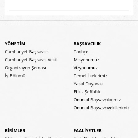
YÖNETİM
BAŞSAVCILIK
Cumhuriyet Başsavcısı
Tarihçe
Cumhuriyet Başsavcı Vekili
Misyonumuz
Organizayon Şeması
Vizyonumuz
İş Bölümü
Temel İlkelerimiz
Yasal Dayanak
Etik - Şeffaflık
Onursal Başsavcılarımız
Onursal Başsavcıvekillerimiz
BİRİMLER
FAALİYETLER