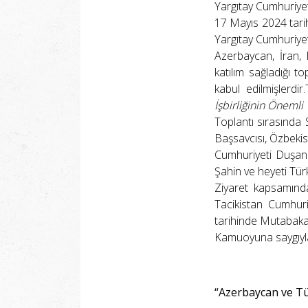
Yargıtay Cumhuriyet
17 Mayıs 2024 tarih
Yargıtay Cumhuriyet 
Azerbaycan, İran, 
katılım sağladığı 
kabul edilmişlerdi
İşbirliğinin Önemli 
Toplantı sırasında 
Başsavcısı, Özbekis
Cumhuriyeti Duşanb
Şahin ve heyeti Tür
Ziyaret kapsamında
Tacikistan Cumhuri
tarihinde Mutabakat
Kamuoyuna saygıyla
“Azerbaycan ve Tür