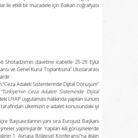
r ile etkili bir mücadele için Balkan coğrafyası
li Shotadze’nin davetine icabetle 25-29 Eylül
feransı ve Genel Kurul Toplantısına” Uluslararası
ardır.
n “Ceza Adaleti Sistemlerinde Dijital Dönüşüm”
ş
“Türkiye'nin Ceza Adaleti Sisteminde Dijital
’deki UYAP uygulaması hakkında yapılan sunum
ı tarafından ülkemizin e-adalet konusundaki iyi
viçre Başsavcılarının yanı sıra Eurojust Başkanı
üşmeler yapmışlardır. Yapılan ikili görüşmelerde
ğinin 1. Avrupa Bölgesel Konferansı”na ilişkin