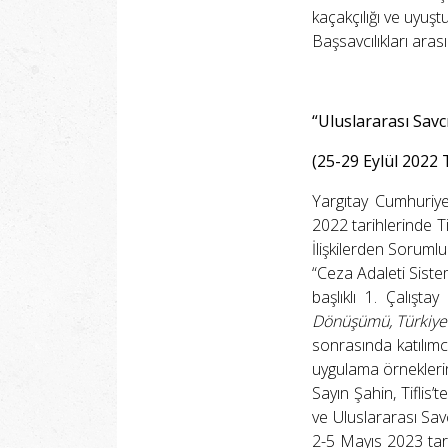
kaçakçılığı ve uyuşt
Başsavcılıkları arası
“Uluslararası Savcı
(25-29 Eylül 2022 T
Yargıtay Cumhuriye
2022 tarihlerinde Ti
İlişkilerden Sorumlu 
“Ceza Adaleti Siste
başlıklı 1. Çalışt
Dönüşümü, Türkiye’
sonrasında katılımc
uygulama örneklerind
Sayın Şahin, Tiflis’
ve Uluslararası Savc
2-5 Mayıs 2023 tari