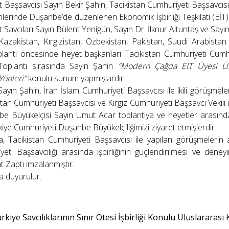
 Başsavcısı Sayın Bekir Şahin, Tacikistan Cumhuriyeti Başsavcı
lerinde Duşanbe’de düzenlenen Ekonomik İşbirliği Teşkilatı (EİT) 
Savcıları Sayın Bülent Yenigün, Sayın Dr. İlknur Altuntaş ve Sayın 
Kazakistan, Kırgızistan, Özbekistan, Pakistan, Suudi Arabistan
toplantı öncesinde heyet başkanları Tacikistan Cumhuriyeti C
r.Toplantı sırasında Sayın Şahin
“Modern Çağda EİT Üyesi Ülke
Yönleri”
konulu sunum yapmışlardır.
Sayın Şahin, İran İslam Cumhuriyeti Başsavcısı ile ikili görüşme
tan Cumhuriyeti Başsavcısı ve Kırgız Cumhuriyeti Başsavcı Vekili
e Büyükelçisi Sayın Umut Acar toplantıya ve heyetler arasında 
kiye Cumhuriyeti Duşanbe Büyükelçiliğimizi ziyaret etmişlerdir.
, Tacikistan Cumhuriyeti Başsavcısı ile yapılan görüşmelerin 
yeti Başsavcılığı arasında işbirliğinin güçlendirilmesi ve den
 Zaptı imzalanmıştır.
 duyurulur.
kiye Savcılıklarının Sınır Ötesi İşbirliği Konulu Uluslararası