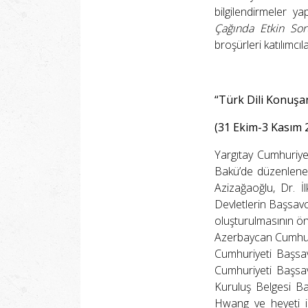
bilgilendirmeler y
Çağında Etkin Sor
broşürleri katılımcıl
“Türk Dili Konuşan
(31 Ekim-3 Kasım
Yargıtay Cumhuriye
Bakü’de düzenlenen
Azizağaoğlu, Dr. İ
Devletlerin Başsavcı
oluşturulmasının ö
Azerbaycan Cumhuriy
Cumhuriyeti Başsav
Cumhuriyeti Başsavc
Kuruluş Belgesi Ba
Hwang ve heyeti ile