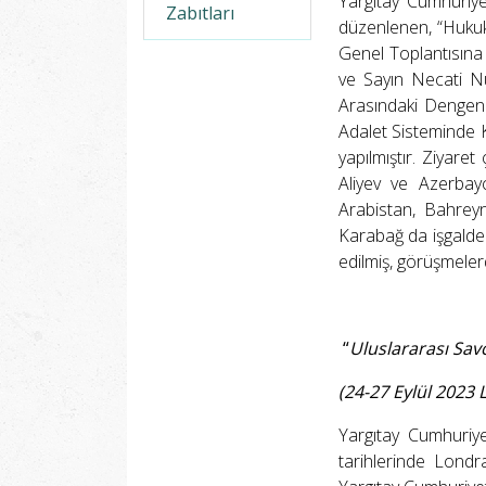
Yargıtay Cumhuriye
Zabıtları
düzenlenen, “Hukuku
Genel Toplantısına
ve Sayın Necati Nu
Arasındaki Dengeni
Adalet Sisteminde K
yapılmıştır. Ziyar
Aliyev ve Azerba
Arabistan, Bahreyn,
Karabağ da işgalden
edilmiş, görüşmele
“
Uluslararası Savc
(24-27 Eylül 2023 
Yargıtay Cumhuriye
tarihlerinde Londr