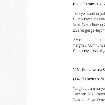
(9-11 Temmuz 202
Türkiye Cumhuriyet
Cumhuriyeti Başsav
Vekili Sayın Rıdvan
ziyaret gerçekleştirm
Ziyaret kapsamında
Yargıtay Cumhuriy
Cumhuriyeti’ndeki y
“26. Uluslararası
(14-17 Haziran 20
Yargıtay Cumhuriye
Haziran 2023 tarih
Savcıları Sayın Ömer