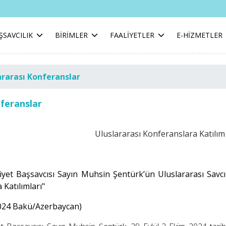
ŞSAVCILIK
BİRİMLER
FAALİYETLER
E-HİZMETLER
ararası Konferanslar
nferanslar
Uluslararası Konferanslara Katılım
yet Başsavcısı Sayın Muhsin Şentürk’ün Uluslararası Savcıla
 Katılımları"
2024 Bakü/Azerbaycan)