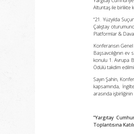
Yargıtay Cumhuriyet
Altuntaş ile birlikte k
“21. Yüzyılda Suçun
Çalıştay oturumund
Platformlar & Dava 
Konferansın Genel Ku
Başsavcılığının ev 
konulu 1. Avrupa B
Ödülü takdim edilmiş
Sayın Şahin, Konfera
kapsamında, İngilt
arasında işbirliğin
"Yargıtay Cumhuri
Toplantısına Katıl