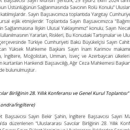
t Başsavcısı Sayın Muhsin Şentürk, 29 Eylül-2 Ekim 2024 tarih
n Üstünlüğünün Sağlanmasında Savcının Rolü Konulu” Uluslararası
 katılmışlardır. Sayın Başsavcımıza toplantıda Yargıtay Cumhur
rsal eşlik etmişlerdir. Toplantıda Sayın Başsavcımızca “Bağı
n Sağlanmasına İlişkin Ulusal Yaklaşımımız” konulu; Sayın Neca
ullanılmasının Yararları, Riskleri, Bu Konudaki Tartışmalar ve U
et çerçevesinde Türkiye Cumhuriyeti Bakü Büyükelçisi Sayın Cah
ycan Yüksek Mahkeme Başkanı Sayın İnam Karimov makamında
 İngiltere, Moğolistan, Umman, İsveç ve Azerbaycan ülkeleri ile
 kurtarılan Hankendi Başsavcılığı, Ağır Ceza Mahkemesi Başkanl
rde bulunulmuştur.
ılar Birliğinin 28. Yıllık Konferansı ve Genel Kurul Toplantısı”
Londra/İngiltere)
t Başsavcısı Sayın Bekir Şahin, İngiltere Başsavcısı Sayın Ma
a’da düzenlenen “Uluslararası Savcılar Birliğinin 28. Yıllık Ko