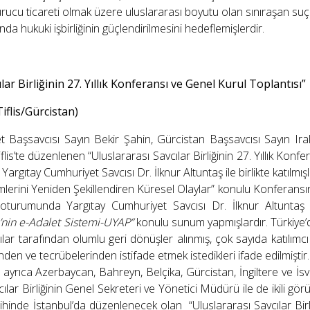
urucu ticareti olmak üzere uluslararası boyutu olan sınıraşan suçla
nda hukuki işbirliğinin güçlendirilmesini hedeflemişlerdir.
lar Birliğinin 27. Yıllık Konferansı ve Genel Kurul Toplantısı”
iflis/Gürcistan)
t Başsavcısı Sayın Bekir Şahin, Gürcistan Başsavcısı Sayın Irak
flis’te düzenlenen “Uluslararası Savcılar Birliğinin 27. Yıllık Kon
Yargıtay Cumhuriyet Savcısı Dr. İlknur Altuntaş ile birlikte katılmışl
mlerini Yeniden Şekillendiren Küresel Olaylar” konulu Konferansı
ay oturumunda Yargıtay Cumhuriyet Savcısı Dr. İlknur Altunta
nin e-Adalet Sistemi-UYAP”
konulu sunum yapmışlardır. Türkiye
ılar tarafından olumlu geri dönüşler alınmış, çok sayıda katılımc
en ve tecrübelerinden istifade etmek istedikleri ifade edilmiştir.
te ayrıca Azerbaycan, Bahreyn, Belçika, Gürcistan, İngiltere ve İs
ılar Birliğinin Genel Sekreteri ve Yönetici Müdürü ile de ikili gör
hinde İstanbul’da düzenlenecek olan “Uluslararası Savcılar Birli