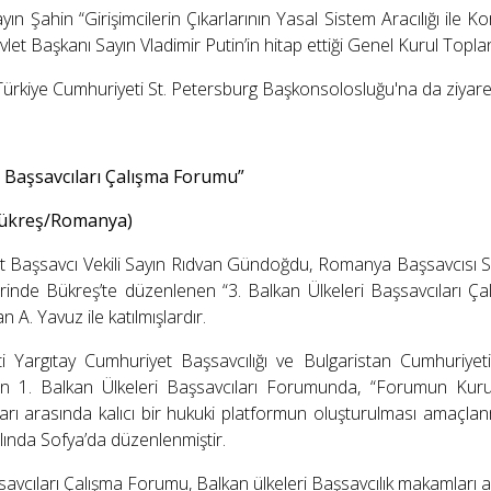
ın Şahin “Girişimcilerin Çıkarlarının Yasal Sistem Aracılığı ile
t Başkanı Sayın Vladimir Putin’in hitap ettiği Genel Kurul Toplantı
Türkiye Cumhuriyeti St. Petersburg Başkonsolosluğu'na da ziyare
i Başsavcıları Çalışma Forumu”
Bükreş/Romanya)
t Başsavcı Vekili Sayın Rıdvan Gündoğdu, Romanya Başsavcısı Sa
rinde Bükreş’te düzenlenen “3. Balkan Ülkeleri Başsavcıları Ç
 A. Yavuz ile katılmışlardır.
i Yargıtay Cumhuriyet Başsavcılığı ve Bulgaristan Cumhuriyeti B
n 1. Balkan Ülkeleri Başsavcıları Forumunda, “Forumun Kuruluş
rı arasında kalıcı bir hukuki platformun oluşturulması amaçlanm
ılında Sofya’da düzenlenmiştir.
savcıları Çalışma Forumu, Balkan ülkeleri Başsavcılık makamları 