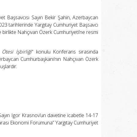
et Başsavcısı Sayın Bekir Şahin, Azerbaycan
023 tarihlerinde Yargıtay Cumhuriyet Başsavcı
e birlikte Nahçıvan Özerk Cumhuriyeti’ne resmi
Ötesi İşbirliği
" konulu Konferans sırasında
zerbaycan Cumhurbaşkanı’nın Nahçıvan Özerk
uşlardır.
ayın Igor Krasnov’un davetine icabetle 14-17
ararası Ekonomi Forumuna” Yargıtay Cumhuriyet