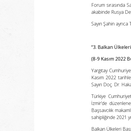
Forum sırasında Say
akabinde Rusya Devle
Sayın Şahin ayrıca 
“3. Balkan Ülkeler
(8-9 Kasım 2022 
Yargıtay Cumhuriye
Kasım 2022 tarihle
Sayın Doç. Dr. Hakan
Türkiye Cumhuriyet
İzmir’de düzenlene
Başsavcılık makamla
sahipliğinde 2021 y
Balkan Ülkeleri Baş