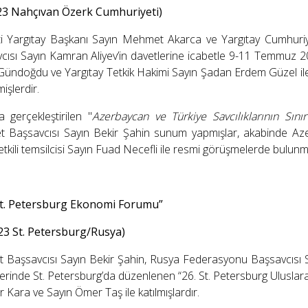
3 Nahçıvan Özerk Cumhuriyeti)
i Yargıtay Başkanı Sayın Mehmet Akarca ve Yargıtay Cumhuriy
cısı Sayın Kamran Aliyev’in davetlerine icabetle 9-11 Temmuz 2
 Gündoğdu ve Yargıtay Tetkik Hakimi Sayın Şadan Erdem Güzel il
işlerdir.
 gerçekleştirilen "
Azerbaycan ve Türkiye Savcılıklarının Sınır 
et Başsavcısı Sayın Bekir Şahin sunum yapmışlar, akabinde A
etkili temsilcisi Sayın Fuad Necefli ile resmi görüşmelerde bulunm
 St. Petersburg Ekonomi Forumu”
23 St. Petersburg/Rusya)
t Başsavcısı Sayın Bekir Şahin, Rusya Federasyonu Başsavcısı S
lerinde St. Petersburg’da düzenlenen “26. St. Petersburg Ulusl
 Kara ve Sayın Ömer Taş ile katılmışlardır.