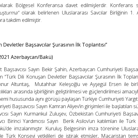
apılarak Bölgesel Konferansa davet edilmişlerdir. Konferans
uşturma”
olarak belirlenen Uluslararası Savcılar Birliğinin 1.
ara takdim edilmiştir.
 Devletler Başsavcılar Şurasının İlk Toplantısı”
 2021 Azerbaycan/Bakü)
t Başsavcısı Sayın Bekir Şahin, Azerbaycan Cumhuriyeti Başsavc
 “Türk Dili Konuşan Devletler Başsavcılar Şurasının İlk Toplant
lknur Altuntaş, Mutahhar Keleşoğlu ve Ayşegül Ersen ile birlik
lıkları arasında işbirliğinin geliştirilmesi ve güçlendirilmesi amac
nemi hususunda aynı görüşü paylaşan Türkiye Cumhuriyeti Yargıt
eti Başsavcısı Sayın Kamran Aliyev’in girişimleri ile başlatılan
cısı Sayın Kurmankul Zuluşev, Özbekistan Cumhuriyeti Başsavc
ı Birinci Yardımcısı Sayın Berik Asilov’un katılımları ile Tür
kü’de imzalanmıştır. Kuruluş Belgesinin imza törenine Uluslara
 Türk Konseyi yetkilileri de iştirak etmişler, Macaristan temsilc