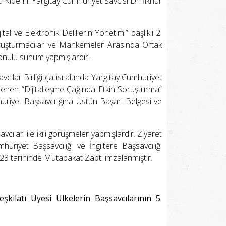
 Kıdemli Yargıtay Cumhuriyet Savcısı Dr. İlknur
l ve Elektronik Delillerin Yönetimi” başlıklı 2.
Soruşturmacılar ve Mahkemeler Arasında Ortak
konulu sunum yapmışlardır.
cılar Birliği çatısı altında Yargıtay Cumhuriyet
nlenen “Dijitalleşme Çağında Etkin Soruşturma”
riyet Başsavcılığına Üstün Başarı Belgesi ve
ıları ile ikili görüşmeler yapmışlardır. Ziyaret
uriyet Başsavcılığı ve İngiltere Başsavcılığı
2023 tarihinde Mutabakat Zaptı imzalanmıştır.
şkilatı Üyesi Ülkelerin Başsavcılarının 5.