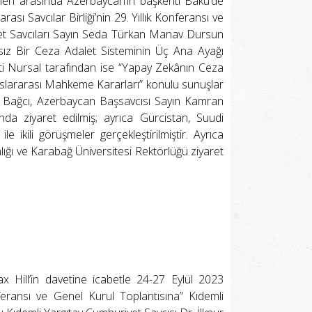
leri arasında Azerbaycan’ın başkenti Bakü’de
 Savcılar Birliği’nin 29. Yıllık Konferansı ve
iyet Savcıları Sayın Seda Türkan Manav Dursun
msız Bir Ceza Adalet Sisteminin Üç Ana Ayağı
ti Nursal tarafından ise “Yapay Zekânın Ceza
luslararası Mahkeme Kararları” konulu sunuşlar
it Bağcı, Azerbaycan Başsavcısı Sayın Kamran
 ziyaret edilmiş; ayrıca Gürcistan, Suudi
 ikili görüşmeler gerçekleştirilmiştir. Ayrıca
ığı ve Karabağ Üniversitesi Rektörlüğü ziyaret
x Hill’in davetine icabetle 24-27 Eylül 2023
nferansı ve Genel Kurul Toplantısına” Kıdemli