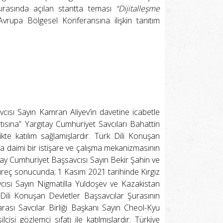
 sırasında açılan stantta teması
“Dijitalleşme
 Avrupa Bölgesel Konferansına ilişkin tanıtım
ısı Sayın Kamran Aliyev’in davetine icabetle
ısına” Yargıtay Cumhuriyet Savcıları Bahattin
te katılım sağlamışlardır. Türk Dili Konuşan
ıyla daimi bir istişare ve çalışma mekanizmasının
ay Cumhuriyet Başsavcısı Sayın Bekir Şahin ve
 süreç sonucunda; 1 Kasım 2021 tarihinde Kırgız
ısı Sayın Nigmatilla Yuldoşev ve Kazakistan
k Dili Konuşan Devletler Başsavcılar Şurasının
rası Savcılar Birliği Başkanı Sayın Cheol-Kyu
isi gözlemci sıfatı ile katılmışlardır. Türkiye