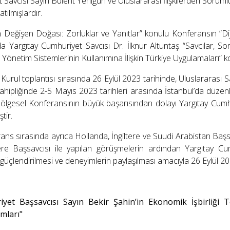
 Savcısı Sayın Bülent Yenigün ve Uluslararası İlişkilerden Sorumlu
atılmışlardır.
 Değişen Doğası: Zorluklar ve Yanıtlar” konulu Konferansın “Dijita
a Yargıtay Cumhuriyet Savcısı Dr. İlknur Altuntaş “Savcılar, 
Yönetim Sistemlerinin Kullanımına İlişkin Türkiye Uygulamaları” 
rul toplantısı sırasında 26 Eylül 2023 tarihinde, Uluslararası Sav
sahipliğinde 2-5 Mayıs 2023 tarihleri arasında İstanbul’da düze
ölgesel Konferansının büyük başarısından dolayı Yargıtay Cumhu
tir.
ns sırasında ayrıca Hollanda, İngiltere ve Suudi Arabistan Başsavc
ere Başsavcısı ile yapılan görüşmelerin ardından Yargıtay Cumh
in güçlendirilmesi ve deneyimlerin paylaşılması amacıyla 26 Eylül 
yet Başsavcısı Sayın Bekir Şahin’in Ekonomik İşbirliği Te
ımları"