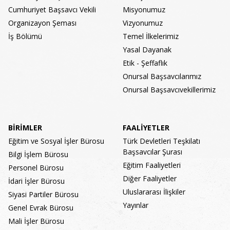
Cumhuriyet Başsavcı Vekili
Misyonumuz
Organizayon Şeması
Vizyonumuz
İş Bölümü
Temel İlkelerimiz
Yasal Dayanak
Etik - Şeffaflık
Onursal Başsavcılarımız
Onursal Başsavcıvekillerimiz
BİRİMLER
FAALİYETLER
Eğitim ve Sosyal İşler Bürosu
Türk Devletleri Teşkilatı
Başsavcılar Şurası
Bilgi İşlem Bürosu
Eğitim Faaliyetleri
Personel Bürosu
Diğer Faaliyetler
İdari İşler Bürosu
Uluslararası İlişkiler
Siyasi Partiler Bürosu
Yayınlar
Genel Evrak Bürosu
Mali İşler Bürosu