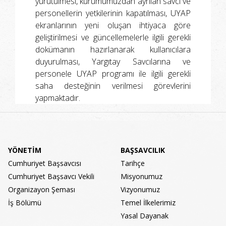
yürütülmesi, kurumumuzdan ayrılan savcı ve
personellerin yetkilerinin kapatılması, UYAP
ekranlarının yeni oluşan ihtiyaca göre
geliştirilmesi ve güncellemelerle ilgili gerekli
dokümanın hazırlanarak kullanıcılara
duyurulması, Yargıtay Savcılarına ve
personele UYAP programı ile ilgili gerekli
saha desteğinin verilmesi görevlerini
yapmaktadır.
YÖNETİM
BAŞSAVCILIK
Cumhuriyet Başsavcısı
Tarihçe
Cumhuriyet Başsavcı Vekili
Misyonumuz
Organizayon Şeması
Vizyonumuz
İş Bölümü
Temel İlkelerimiz
Yasal Dayanak