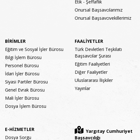
Etik - Şeffaflık
Onursal Başsavcılarımız
Onursal Başsavcıvekillerimiz
BİRİMLER
FAALİYETLER
Eğitim ve Sosyal İşler Bürosu
Türk Devletleri Teşkilatı
Başsavcılar Şurası
Bilgi İşlem Bürosu
Eğitim Faaliyetleri
Personel Bürosu
Diğer Faaliyetler
İdari İşler Bürosu
Uluslararası İlişkiler
Siyasi Partiler Bürosu
Yayınlar
Genel Evrak Bürosu
Mali İşler Bürosu
Dosya İşlem Bürosu
E-HİZMETLER
Yargıtay Cumhuriyet
Dosya Sorgu
Başsavcılığı