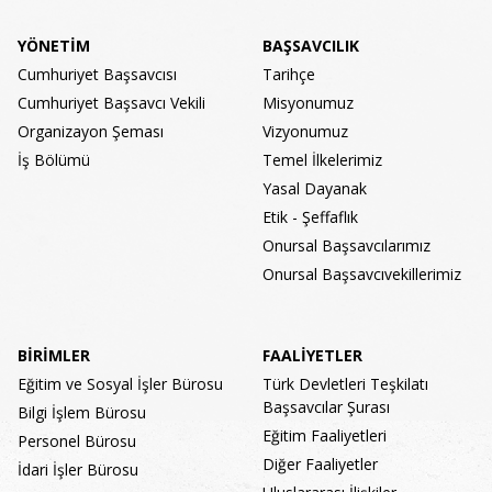
YÖNETİM
BAŞSAVCILIK
Cumhuriyet Başsavcısı
Tarihçe
Cumhuriyet Başsavcı Vekili
Misyonumuz
Organizayon Şeması
Vizyonumuz
İş Bölümü
Temel İlkelerimiz
Yasal Dayanak
Etik - Şeffaflık
Onursal Başsavcılarımız
Onursal Başsavcıvekillerimiz
BİRİMLER
FAALİYETLER
Eğitim ve Sosyal İşler Bürosu
Türk Devletleri Teşkilatı
Başsavcılar Şurası
Bilgi İşlem Bürosu
Eğitim Faaliyetleri
Personel Bürosu
Diğer Faaliyetler
İdari İşler Bürosu