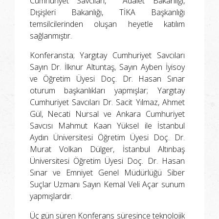
Cumhuriyet Savcıları, Adalet Bakanlığı,
Dışişleri Bakanlığı, TİKA Başkanlığı
temsilcilerinden oluşan heyetle katılım
sağlanmıştır.
Konferansta; Yargıtay Cumhuriyet Savcıları
Sayın Dr. İlknur Altuntaş, Sayın Ayben İyisoy
ve Öğretim Üyesi Doç. Dr. Hasan Sınar
oturum başkanlıkları yapmışlar; Yargıtay
Cumhuriyet Savcıları Dr. Sacit Yılmaz, Ahmet
Gül, Necati Nursal ve Ankara Cumhuriyet
Savcısı Mahmut Kaan Yüksel ile İstanbul
Aydın Üniversitesi Öğretim Üyesi Doç. Dr.
Murat Volkan Dülger, İstanbul Altınbaş
Üniversitesi Öğretim Üyesi Doç. Dr. Hasan
Sınar ve Emniyet Genel Müdürlüğü Siber
Suçlar Uzmanı Sayın Kemal Veli Açar sunum
yapmışlardır.
Üç gün süren Konferans süresince teknolojik