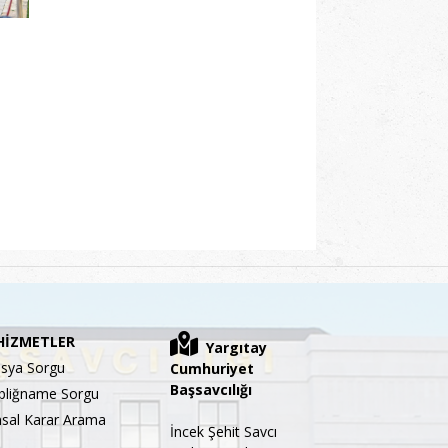
HİZMETLER
Yargıtay
sya Sorgu
Cumhuriyet
Başsavcılığı
bliğname Sorgu
sal Karar Arama
İncek Şehit Savcı