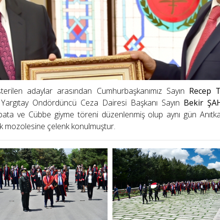
terilen adaylar arasından Cumhurbaşkanımız Sayın
Recep T
n Yargıtay Ondördüncü Ceza Dairesi Başkanı Sayın
Bekir ŞA
ata ve Cübbe giyme töreni düzenlenmiş olup aynı gün Anıtka
k mozolesine çelenk konulmuştur.