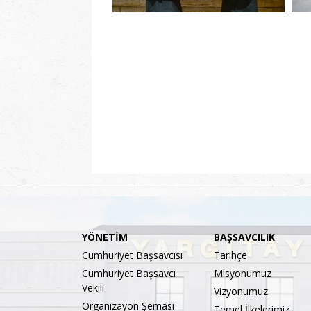
YÖNETİM
BAŞSAVCILIK
Cumhuriyet Başsavcısı
Tarihçe
Cumhuriyet Başsavcı
Misyonumuz
Vekili
Vizyonumuz
Organizayon Şeması
Temel İlkelerimiz