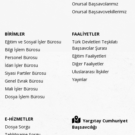
Onursal Başsavcılarımız
Onursal Başsavcıvekillerimiz
BİRİMLER
FAALİYETLER
Eğitim ve Sosyal İşler Bürosu
Türk Devletleri Teşkilatı
Başsavcılar Şurası
Bilgi İşlem Bürosu
Eğitim Faaliyetleri
Personel Bürosu
Diğer Faaliyetler
İdari İşler Bürosu
Uluslararası İlişkiler
Siyasi Partiler Bürosu
Yayınlar
Genel Evrak Bürosu
Mali İşler Bürosu
Dosya İşlem Bürosu
E-HİZMETLER
Yargıtay Cumhuriyet
Dosya Sorgu
Başsavcılığı
Tebliğname Sorgu