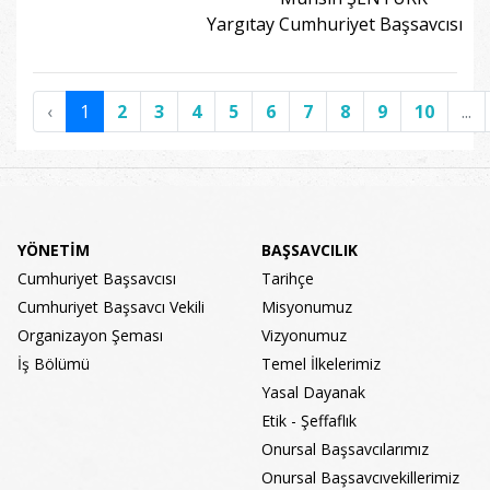
Yargıtay Cumhuriyet Başsavcısı
‹
1
2
3
4
5
6
7
8
9
10
...
YÖNETİM
BAŞSAVCILIK
Cumhuriyet Başsavcısı
Tarihçe
Cumhuriyet Başsavcı Vekili
Misyonumuz
Organizayon Şeması
Vizyonumuz
İş Bölümü
Temel İlkelerimiz
Yasal Dayanak
Etik - Şeffaflık
Onursal Başsavcılarımız
Onursal Başsavcıvekillerimiz